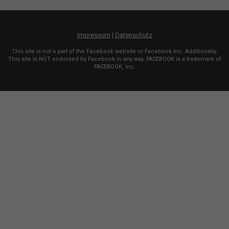
Impressum
|
Datenschutz
This site is not a part of the Facebook website or Facebook Inc. Additionally,
This site is NOT endorsed by Facebook in any way. FACEBOOK is a trademark of
FACEBOOK, Inc.