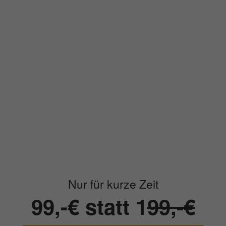
Nutzen Sie die
geschlossene LinkedIn-Gruppe
für die
Teilnehmer des Videokurses um sich zu vernetzen um mit
anderen engagierten Menschen den Arbeitsschutz in den
Unternehmen voranzubringen. Gerade in einem wertvollen
Netzwerk bietet sich ein Experten-Austausch an.
Mit den
Quick-Guides und Checklisten
erhalten Sie
weiteres Material, dass Sie bei der Vorbereitung und
Umsetzung von Maßnahmen unterstützt.
Nur für kurze Zeit
99,-€ statt 1
99,-€