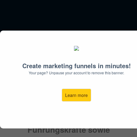
Create marketing funnels in minutes!
Arbeitsschutz
Your page? Unpause your account to remove this banner.
in der Krise
Learn more
Für Geschäftsführer,
Führungskräfte sowie