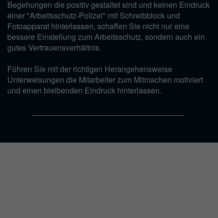
Begehungen die positiv gestaltet sind und keinen Eindruck
einer "Arbeitsschutz-Polizei" mit Schreibblock und
Fotoapparat hinterlassen, schaffen Sie nicht nur eine
bessere Einstellung zum Arbeitsschutz, sondern auch ein
gutes Vertrauensverhältnis.
Führen Sie mit der richtigen Herangehensweise
Unterweisungen die Mitarbeiter zum Mitmachen motiviert
und einen bleibenden Eindruck hinterlassen.
Bonusmaterial
Profitieren Sie von
6 Experten Live-Calls
in denen Sie mit
unseren Sicherheitskultur-Experten einen konkreten Blick
auf Ihre geplanten Maßnahmen werfen können.